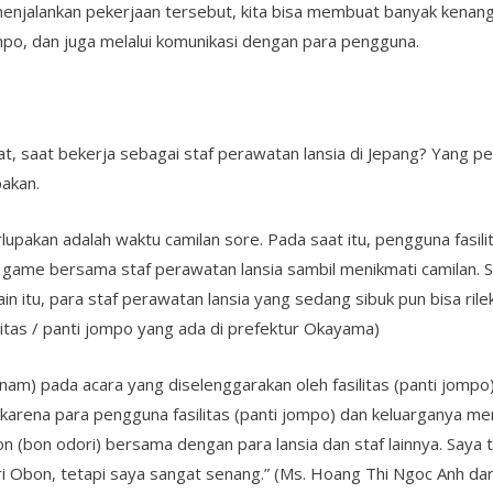
njalankan pekerjaan tersebut, kita bisa membuat banyak kenang
jompo, dan juga melalui komunikasi dengan para pengguna.
uat, saat bekerja sebagai staf perawatan lansia di Jepang? Yang 
akan.
akan adalah waktu camilan sore. Pada saat itu, pengguna fasilita
game bersama staf perawatan lansia sambil menikmati camilan. S
in itu, para staf perawatan lansia yang sedang sibuk pun bisa rile
litas / panti jompo yang ada di prefektur Okayama)
) pada acara yang diselenggarakan oleh fasilitas (panti jompo). S
karena para pengguna fasilitas (panti jompo) dan keluarganya me
n (bon odori) bersama dengan para lansia dan staf lainnya. Saya 
Obon, tetapi saya sangat senang.” (Ms. Hoang Thi Ngoc Anh dar