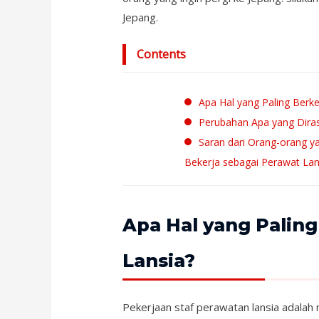
o
e
Jepang.
o
r
k
Contents
Apa Hal yang Paling Berk
Perubahan Apa yang Diras
Saran dari Orang-orang y
Bekerja sebagai Perawat Lan
Apa Hal yang Paling
Lansia?
Pekerjaan staf perawatan lansia adalah 