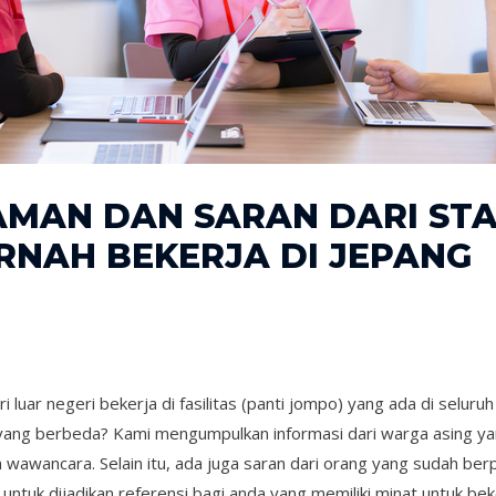
AMAN DAN SARAN DARI ST
RNAH BEKERJA DI JEPANG
ri luar negeri bekerja di fasilitas (panti jompo) yang ada di seluru
yang berbeda? Kami mengumpulkan informasi dari warga asing ya
n wawancara. Selain itu, ada juga saran dari orang yang sudah be
n untuk dijadikan referensi bagi anda yang memiliki minat untuk be