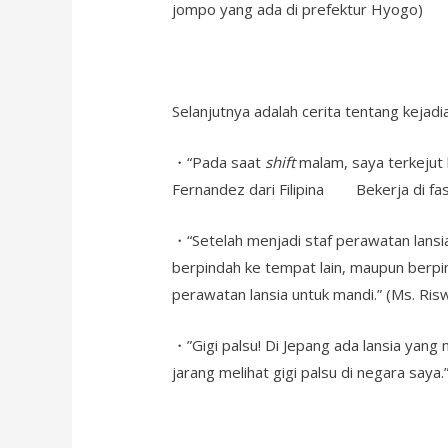
jompo yang ada di prefektur Hyogo)
Selanjutnya adalah cerita tentang kejad
・“Pada saat
shift
malam, saya terkejut k
Fernandez dari Filipina Bekerja di fasi
・“Setelah menjadi staf perawatan lansia
berpindah ke tempat lain, maupun berpin
perawatan lansia untuk mandi.” (Ms. Risw
・”Gigi palsu! Di Jepang ada lansia yang m
jarang melihat gigi palsu di negara saya