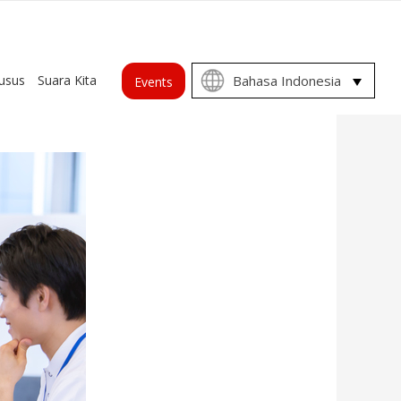
Choose
usus
Suara Kita
Bahasa Indonesia
Events
a
language