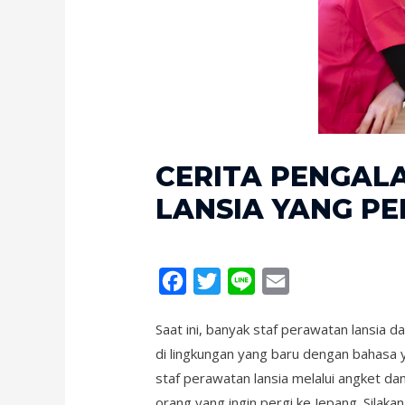
CERITA PENGAL
LANSIA YANG PE
F
T
L
E
a
w
i
m
Saat ini, banyak staf perawatan lansia da
c
i
n
a
di lingkungan yang baru dengan bahasa 
e
t
e
i
staf perawatan lansia melalui angket da
b
t
l
orang yang ingin pergi ke Jepang. Silaka