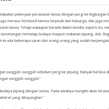
elakukan pekerjaan perawatan lansia dengan pergi ke lingkungan b
 juga merasa
homesick
karena terpisah dari keluarga, dan juga me
atan lansia. Tetapi walaupun berada dalam kondisi seperti itu, 
kesenangan terhadap budaya maupun makanan Jepang, dsb. Bagi 
h ini ada beberapa saran dari orang-orang yang sudah berpengala
an sungguh-sungguh sebelum pergi ke Jepang. Banyak hal bisa dini
dengan sungguh-sungguh.”
udaya Jepang dengan serius. Pada awalnya mungkin akan terasa sul
seberat yang dibayangkan.”