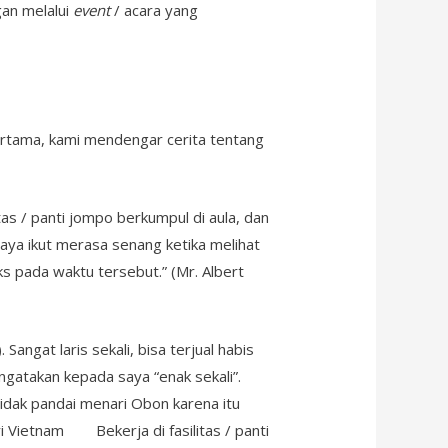
an melalui
event
/ acara yang
pertama, kami mendengar cerita tentang
s / panti jompo berkumpul di aula, dan
aya ikut merasa senang ketika melihat
ks pada waktu tersebut.” (Mr. Albert
angat laris sekali, bisa terjual habis
ngatakan kepada saya “enak sekali”.
tidak pandai menari Obon karena itu
i Vietnam Bekerja di fasilitas / panti