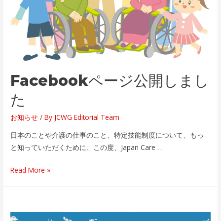
語
版
オ
ー
プ
ン
Facebookページ公開しまし
た
お知らせ
/ By
JCWG Editorial Team
日本のことや介護の仕事のこと、特定技能制度について、もっ
と知っていただくために、この度、Japan Care …
Facebook
Read More »
ペ
ー
ジ
公