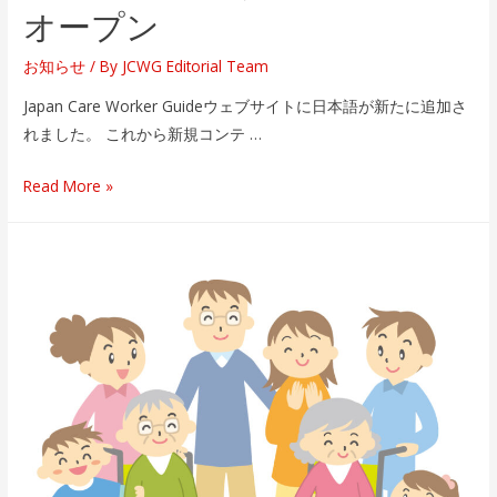
Worker
オープン
Guide2021
お知らせ
/ By
JCWG Editorial Team
セ
ミ
Japan Care Worker Guideウェブサイトに日本語が新たに追加さ
ナ
れました。 これから新規コンテ …
ー
Japan
Read More »
Care
Worker
Guide
ウ
ェ
ブ
サ
イ
ト
日
本