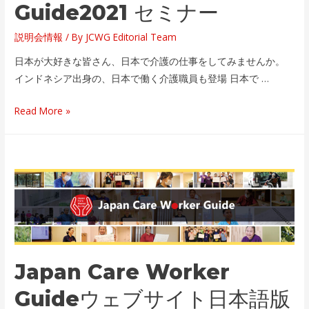
Guide2021 セミナー
説明会情報
/ By
JCWG Editorial Team
日本が大好きな皆さん、日本で介護の仕事をしてみませんか。
インドネシア出身の、日本で働く介護職員も登場 日本で …
イ
Read More »
ン
ド
ネ
シ
ア
開
催
決
定！
Japan Care Worker
Japan
Guideウェブサイト日本語版
Care