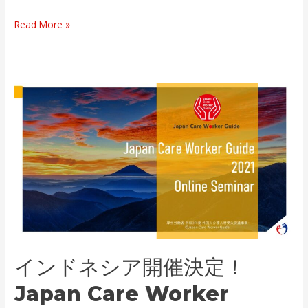
モ
Read More »
ン
ゴ
ル
開
催
決
定！
Japan
Care
Worker
Guide2021
セ
ミ
インドネシア開催決定！
ナ
ー
Japan Care Worker