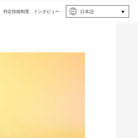
言
特定技能制度
インタビュー
日本語
語
を
選
択