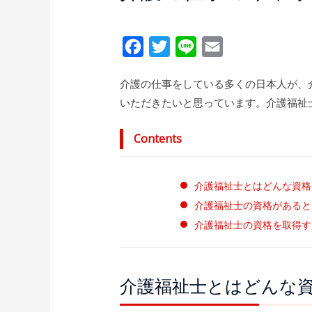
F
T
L
E
a
w
i
m
介護の仕事をしている多くの日本人が、
c
i
n
a
いただきたいと思っています。介護福祉
e
t
e
i
b
t
l
Contents
o
e
o
r
介護福祉士とはどんな資格
k
介護福祉士の資格があると
介護福祉士の資格を取得す
介護福祉士とはどんな