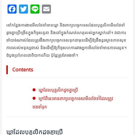
F
T
L
E
a
w
i
m
នៅកន្លែងការងារមើលថែទាំមានឃ្លា និងពាក្យបច្ចេកទេសដែលបុគ្គលិកមើលថែទាំ
c
i
n
a
ដូចគ្នាប្រើច្រើនក្នុងកិច្ចសន្ទនា និងនៅក្នុងកំណត់ហេតុរបស់អ្នកស្នាក់នៅ។ វាជាការ
e
t
e
i
ចាំបាច់ណាស់ដែលត្រូវដឹងពាក្យបច្ចេកទេសទុកជាមុនដើម្បីឱ្យដឹងនូវស្ថានភាពសុខ
b
t
l
ភាពរបស់មនុស្សចាស់ និងដើម្បីឱ្យកិច្ចសហការរវាងអ្នកមើលថែទាំមានភាពរលូន។
o
e
ដំបូងប្រហែលជាពិបាកហើយ ប៉ុន្តែត្រូវតែចងចាំ។
o
r
Contents
k
ឃ្លាដែលបុគ្គលិកដូចគ្នាប្រើ
ក្រៅពីនេះមានពាក្យបច្ចេកទេសមើលថែទាំដែលត្រូវ
ចងចាំទុក
ឃ្លាដែលបុគ្គលិកដូចគ្នាប្រើ