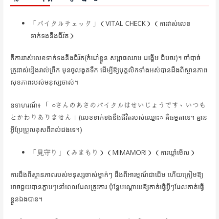
「バイタルチェック」（VITAL CHECK）（ការវាស់លេខ
ទាក់ទងនឹងជីវិត）
គឺការវាស់លេខទាក់ទងនឹងជីវិត(កំដៅខ្លួន សម្ពាធឈាម ដង្ហើម ជីបចរ)។ ចាំបាច់
ត្រូវវាស់រៀងរាល់ព្រឹក មុនចូលងូតទឹក ដើម្បីឱ្យបុគ្គលិកទាំងអស់បានដឹងពីស្ថានភាព
សុខភាពរបស់មនុស្សចាស់។
ឧទាហរណ៍៖ 「 ○さんのあさのバイタルはせいじょうです、いつも
とかわりありません」(លេខទាក់ទងនឹងជីវិតរបស់ឈ្មោះ○ គឺធម្មតាទេ។ គ្មាន
អ្វីប្រែប្រួលខុសពីរាល់ដងទេ។)
「見守り」（みまもり）（MIMAMORI）（ការឃ្លាំមើល）
ការដឹងពីស្ថានភាពរបស់មនុស្សចាស់ម្នាក់ៗ ដឹងពីអារម្មណ៍ជាដើម ហើយត្រៀមឱ្យ
អាចជួយបានភ្លាមៗនៅពេលដែលត្រូវការ ប៉ុន្តែបណ្ដោយឱ្យគាត់ធ្វើអ្វីៗដែលគាត់ធ្វើ
ខ្លួនឯងបាន។