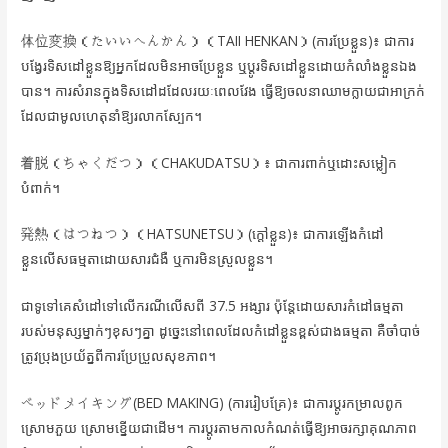
体位変換（たいいへんかん）（TAII HENKAN）(ការប្រែខ្លួន)៖ ជាការ
បង្វែរទិសដៅខ្លួនឱ្យអ្នកដែលមិនអាចប្រែខ្លួន ឬប្ដូរទិសដៅខ្លួនដោយកំលាំងខ្លួនឯង
បាន។ ការសំរានក្នុងទិសដៅដដែលរយៈពេលវែង ធ្វើឱ្យចលនាឈាមក្លាយជាអាក្រក់
ដែលជាមូលហេតុនាំឱ្យរលាកស្បែក។
着脱（ちゃくだつ）（CHAKUDATSU）៖ ជាការពាក់ឬដោះសម្លៀក
បំពាក់។
発熱（はつねつ）（HATSUNETSU）(ក្ដៅខ្លួន)៖ ជាការឡើងកំដៅ
ខ្លួនលើសធម្មតាដោយសារជំងឺ ឬការមិនស្រួលខ្លួន។
ជាទូទៅគេសំដៅទៅលើករណីលើសពី 37.5 អង្សារ ប៉ុន្តែដោយសារកំដៅធម្មតា
របស់មនុស្សម្នាក់ៗខុសៗគ្នា ដូច្នេះនៅពេលដែលកំដៅខ្លួនខ្ពស់ជាងធម្មតា គឺចាំបាច់
ត្រូវប្រុងប្រយ័ត្នពីការប្រែប្រួលសុខភាព។
ベッドメイキング(BED MAKING) (ការរៀបគ្រែ)៖ ជាការប្ដូរកម្រាលពូក
ស្រោមភួយ ស្រោមខ្នើយជាដើម។ ការប្ដូរតាមកាលកំណត់ធ្វើឱ្យអាចរក្សាគុណភាព