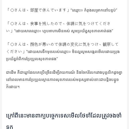
「◯さんは、部屋で休んでいます」“ឈ្មោះ○ កំពុងសម្រាកនៅបន្ទប់”
「◯さんは、食事を残したので、体調に気をつけてくださ
い」“ដោយសារឈ្មោះ○ ហូបអាហារមិនអស់ សូមប្រយ័ត្នសុខភាពគាត់ផង”
「◯さんは、顔色が悪いので体調の変化に気をつけ、観察して
ください」“ដោយសារទឹកមុខរបស់ឈ្មោះ○ មិនល្អសូមសង្កេតមើលដោយប្រុង
ប្រយ័ត្នអំពីការប្រែប្រួលសុខភាពផង”
ជាដើម គឺជាឃ្លាដែលគេប្រើច្រើនដើម្បីរាយការណ៍ និងចែករំលែករវាងបុគ្គលិកដូចគ្នា
នៅពេលមានការប្រែប្រួលស្ថានភាពសុខភាពរបស់មនុស្សចាស់ទោះជាបន្តិចបន្តួច
ក៏ដោយ។
ក្រៅពីនេះមានពាក្យបច្ចេកទេសមើលថែទាំដែលត្រូវចងចាំ
ទុក