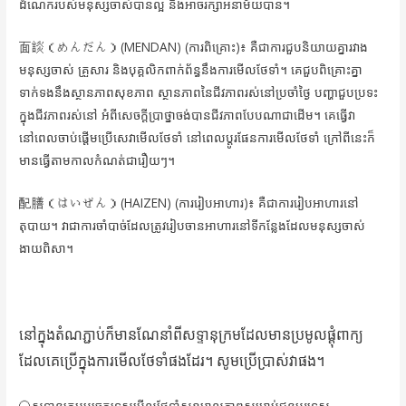
ដំណេករបស់មនុស្សចាស់បានល្អ និងអាចរក្សាអនាម័យបាន។
面談（めんだん）(MENDAN) (ការពិគ្រោះ)៖ គឺជាការជួបនិយាយគ្នារវាង
មនុស្សចាស់ គ្រួសារ និងបុគ្គលិកពាក់ព័ន្ធនឹងការមើលថែទាំ។ គេជួបពិគ្រោះគ្នា
ទាក់ទងនឹងស្ថានភាពសុខភាព ស្ថានភាពនៃជីវភាពរស់នៅប្រចាំថ្ងៃ បញ្ហាជួបប្រទះ
ក្នុងជីវភាពរស់នៅ អំពីសេចក្ដីប្រាថ្នាចង់បានជីវភាពបែបណាជាដើម។ គេធ្វើវា
នៅពេលចាប់ផ្ដើមប្រើសេវាមើលថែទាំ នៅពេលប្ដូរផែនការមើលថែទាំ ក្រៅពីនេះក៏
មានធ្វើតាមកាលកំណត់ជារឿយៗ។
配膳（はいぜん）(HAIZEN) (ការរៀបអាហារ)៖ គឺជាការរៀបអាហារនៅ
តុបាយ។ វាជាការចាំបាច់ដែលត្រូវរៀបចានអាហារនៅទីកន្លែងដែលមនុស្សចាស់
ងាយពិសា។
នៅក្នុងតំណភ្ជាប់ក៏មានណែនាំពីសទ្ទានុក្រមដែលមានប្រមូលផ្ដុំពាក្យ
ដែលគេប្រើក្នុងការមើលថែទាំផងដែរ។ សូមប្រើប្រាស់វាផង។
〇សទ្ទានុក្រមបច្ចេកទេសមើលថែទាំសុខុមាលភាពសម្រាប់ជនបរទេស