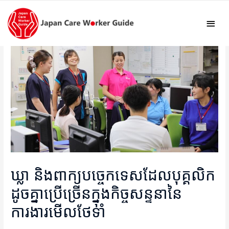
Mai
Men
ឃ្លា និងពាក្យបច្ចេកទេសដែលបុគ្គលិក
ដូចគ្នាប្រើច្រើនក្នុងកិច្ចសន្ទនានៃ
ការងារមើលថែទាំ