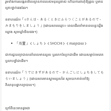
រួមទាំងការសង្កេតមើលស្ថានភាពរបស់មនុស្សចាស់ ហើយការពារកុំឱ្យដួល ឬមាន
គ្រោះថ្នាក់ផងដែរ។
ឧទាហរណ៍៖「○さんは、あるくときにふらつくことがあるので、
みまもりをしましょう」(ដោយសារឈ្មោះ○ ពេលដើរទៅមានពេលខ្លះឃ្លីង
ឃ្លោង សូមឃ្លាំមើលផង។)
「処置」（しょち）（SHOCHI）（ការព្យាបាល）
ជាការជួយព្យាបាលនៅពេលមានរបួស ឬរលាកស្បែកជាដើម ដោយសម្លាប់មេរោគ
ឬលាបថ្នាំជាដើម។
ឧទាហរណ៍៖「うでにきずがあるので、かんごしにしょちをしても
らいましょう」(ដោយសារមានស្នាមរបួសដៃ សូមយកគាត់ទៅឱ្យ
គិលានុបដ្ឋាកព្យាបាល។)
ក្រៅពីនេះមានដូចជា