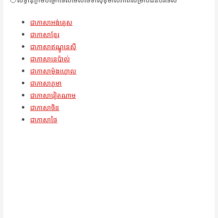
ជាភាសាអង់គ្លេស
ជាភាសាខ្មែរ
ជាភាសាឥណ្ឌូនេស៊ី
ជាភាសានេប៉ាល់
ជាភាសាម៉ុងហ្គោល
ជាភាសាភូមា
ជាភាសាវៀតណាម
ជាភាសាចិន
ជាភាសាថៃ