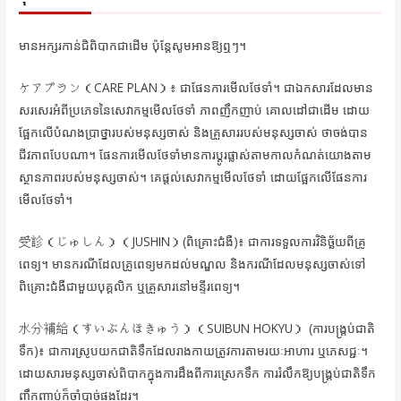
មានអក្សរកាន់ជិពិបាកជាដើម ប៉ុន្តែសូមអានឱ្យឮៗ។
ケアプラン（CARE PLAN）៖ ជាផែនការមើលថែទាំ។ ជាឯកសារដែលមាន
សរសេរអំពីប្រភេទនៃសេវាកម្មមើលថែទាំ ភាពញឹកញាប់ គោលដៅជាដើម ដោយ
ផ្អែកលើបំណងប្រាថ្នារបស់មនុស្សចាស់ និងគ្រួសាររបស់មនុស្សចាស់ ថាចង់បាន
ជីវភាពបែបណា។ ផែនការមើលថែទាំមានការប្ដូរផ្លាស់តាមកាលកំណត់យោងតាម
ស្ថានភាពរបស់មនុស្សចាស់។ គេផ្ដល់សេវាកម្មមើលថែទាំ ដោយផ្អែកលើផែនការ
មើលថែទាំ។
受診（じゅしん）（JUSHIN）(ពិគ្រោះជំងឺ)៖ ជាការទទួលការវិនិច្ឆ័យពីគ្រូ
ពេទ្យ។ មានករណីដែលគ្រូពេទ្យមកដល់មណ្ឌល និងករណីដែលមនុស្សចាស់ទៅ
ពិគ្រោះជំងឺជាមួយបុគ្គលិក ឬគ្រួសារនៅមន្ទីរពេទ្យ។
水分補給（すいぶんほきゅう）（SUIBUN HOKYU） (ការបង្គ្រប់ជាតិ
ទឹក)៖ ជាការស្រូបយកជាតិទឹកដែលរាងកាយត្រូវការតាមរយៈអាហារ ឬភេសជ្ជៈ។
ដោយសារមនុស្សចាស់ពិបាកក្នុងការដឹងពីការស្រេកទឹក ការរំលឹកឱ្យបង្គ្រប់ជាតិទឹក
ញឹកញាប់ក៏ចាំបាច់ផងដែរ។