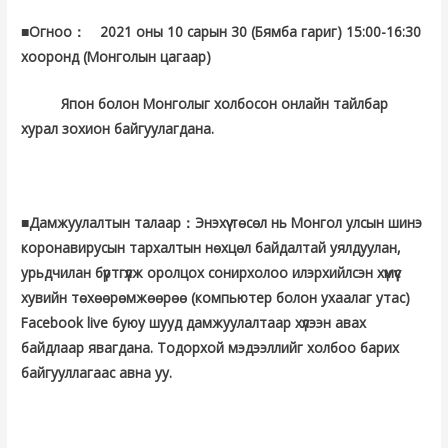
■Огноо： 2021 оны 10 сарын 30 (Бямба гариг) 15:00-16:30
хооронд (Монголын цагаар)
Япон болон Монголыг холбосон онлайн тайлбар
хурал зохион байгуулагдана.
■Дамжуулалтын талаар：Энэхүү тѳсѳл нь Монгол улсын шинэ
коронавирусын тархалтын нѳхцѳл байдалтай уялдуулан,
урьдчилан бүртгүүлж оролцох сонирхолоо илэрхийлсэн хүмүүс
хувийн тѳхѳѳрѳмжѳѳрѳѳ (компьютер болон ухаалаг утас)
Facebook live буюу шууд дамжуулалтаар хүлээн авах
байдлаар явагдана. Тодорхой мэдээллийг холбоо барих
байгууллагаас авна уу.