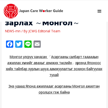
Mai
Хэвлэлийн мэдээ
Men
зарлах ～Монгол～
NEWS-mn
/ By
JCWG Editorial Team
F
T
L
E
a
w
i
m
Монгол улсруу хандсан
「
Асаргааны салбарт гадаадын
c
i
n
a
ажиллах хүчнийг авахыг дэмжих тѳслийн
」
хүрээнд Японоос
e
t
e
i
хийх тайлбар хурлын шууд дамжуулалтыг зохион байгуулах
b
t
l
тухай
o
e
Энэ удаад Японд ажилладаг асаргааны Монгол ажилтан
o
r
оролцох гэж байна
k