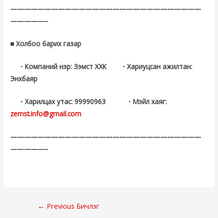
————————————————————————————
—————–
■ Холбоо барих газар
・Компаний нэр: Зэмст ХХК ・Хариуцсан ажилтан:
Энхбаяр
・Харилцах утас: 99990963 ・Мэйл хаяг:
zemst.info@gmail.com
————————————————————————————
—————–
Нийтлэлийн
←
Previous Бичлэг