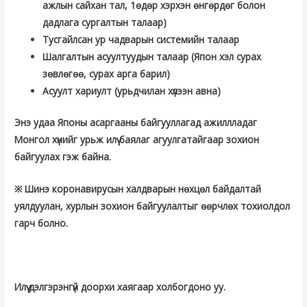
ажлын сайхан тал, 1ѳдѳр хэрхэн ѳнгѳрдѳг болон
дадлага сургалтын талаар)
Тусгайлсан ур чадварын системийн талаар
Шалгалтын асуултуудын талаар (Япон хэл сурах
зѳвлѳгѳѳ, сурах арга барил)
Асуулт хариулт (урьдчилан хүлээн авна)
Энэ удаа Японы асаргааны байгууллагад ажиллладаг
Монгол хүнийг урьж илүү баялаг агуулгатайгаар зохион
байгуулах гэж байна.
※ Шинэ коронавирусын халдварын нѳхцѳл байдалтай
уялдуулан, хурлын зохион байгуулалтыг ѳѳрчлѳх тохиолдол
гарч болно.
Илүү дэлгэрэнгүй доорхи хаягаар холбогдоно уу.