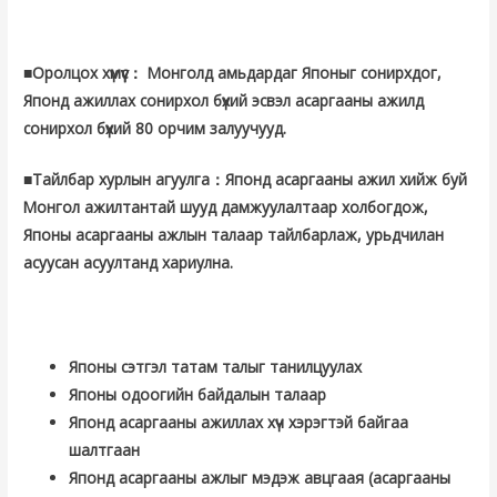
■Оролцох хүмүүс： Монголд амьдардаг Японыг сонирхдог,
Японд ажиллах сонирхол бүхий эсвэл асаргааны ажилд
сонирхол бүхий 80 орчим залуучууд.
■Тайлбар хурлын агуулга：Японд асаргааны ажил хийж буй
Монгол ажилтантай шууд дамжуулалтаар холбогдож,
Японы асаргааны ажлын талаар тайлбарлаж, урьдчилан
асуусан асуултанд хариулна.
Японы сэтгэл татам талыг танилцуулах
Японы одоогийн байдалын талаар
Японд асаргааны ажиллах хүч хэрэгтэй байгаа
шалтгаан
Японд асаргааны ажлыг мэдэж авцгаая (асаргааны