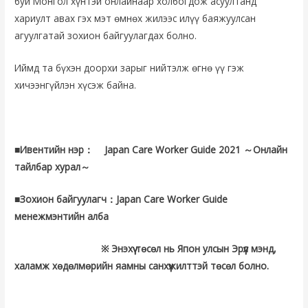
буй Монгол хүнтэй онлайнаар холбогдож асуултанд
хариулт авах гэх мэт ѳмнѳх жилээс илүү баяжуулсан
агуулгатай зохион байгуулагдах болно.
Иймд та бүхэн доорхи зарыг нийтэлж ѳгнѳ үү гэж
хичээнгүйлэн хүсэж байна.
■Ивентийн нэр： Japan Care Worker Guide 2021 ～Онлайн
тайлбар хурал～
■Зохион байгуулагч：Japan Care Worker Guide
менежмэнтийн алба
※ Энэхүү тѳсѳл нь Япон улсын Эрүүл мэнд,
халамж хѳдѳлмѳрийн яамны санхүүжилттэй тѳсѳл болно.