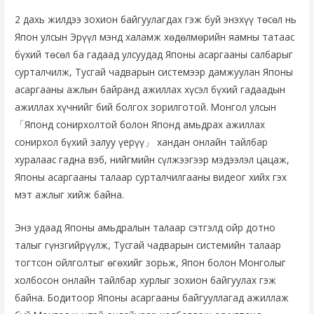
2 дахь жилдээ зохион байгуулагдах гэж буй энэхүү тѳсѳл нь
Япон улсын Эрүүл мэнд халамж хѳдѳлмѳрийн яамны татаас
бүхий тѳсѳл ба гадаад улсуудад Японы асаргааны салбарыг
сурталчилж, Тусгай чадварын системээр дамжуулан Японы
асаргааны ажлын байранд ажиллах хүсэл бүхий гадаадын
ажиллах хүчнийг бий болгох зорилготой. Монгол улсын
「Японд сонирхолтой болон Японд амьдрах ажиллах
сонирхол бүхий залуу үерүү」 хандан онлайн тайлбар
хуралаас гадна вэб, нийгмийн сүлжээгээр мэдээлэл цацаж,
Японы асаргааны талаар сурталчилгааны видеог хийх гэх
мэт ажлыг хийж байна.
Энэ удаад Японы амьдралын талаар сэтгэлд ойр дотно
талыг гүнзгийрүүлж, Тусгай чадварын системийн талаар
тогтсон ойлголтыг ѳгѳхийг зорьж, Япон болон Монголыг
холбосон онлайн тайлбар хурлыг зохион байгуулах гэж
байна. Бодитоор Японы асаргааны байгууллагад ажиллаж