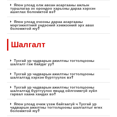
Япон улсад олж авсан асаргааны ажлын
туршлагаа эх орондоо харьсны дараа хэрхэн
ашиглах боломжтой вэ?
Япон улсад очсоны дараа асаргааны
мэргэжилтний үндэсний хэмжээний эрх авах
боломжтой юу?
Шалгалт
Тусгай ур чадварын ажилтны тогтолцооны
шалгалт гэж байдаг уу?
Тусгай ур чадварын ажилтны тогтолцооны
шалгалтад хэрхэн бүртгүүлэх вэ?
Тусгай ур чадварын ажилтны тогтолцооны
шалгалтад бүртгүүлэх явцад ойлгомжгүй зүйл
гарвал хаана хандах вэ?
Япон улсад очиж үзэж байгаагүй ч Тусгай ур
чадварын ажилтны тогтолцооны шалгалтыг өгөх
боломжтой юу?