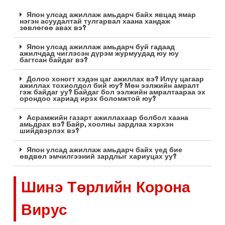
Япон улсад ажиллаж амьдарч байх явцад ямар
нэгэн асуудалтай тулгарвал хаана хандаж
зөвлөгөө авах вэ?
Япон улсад ажиллаж амьдарч буй гадаад
ажилчдад чиглэсэн дүрэм журмуудад юу юу
багтсан байдаг вэ?
Долоо хоногт хэдэн цаг ажиллах вэ? Илүү цагаар
ажиллах тохиолдол бий юу? Мөн ээлжийн амралт
гэж байдаг уу? Байдаг бол ээлжийн амралтаараа эх
орондоо хариад ирэх боломжтой юу?
Асрамжийн газарт ажиллахаар болбол хаана
амьдрах вэ? Байр, хоолны зардлаа хэрхэн
шийдвэрлэх вэ?
Япон улсад ажиллаж амьдарч байх үед бие
өвдвөл эмчилгээний зардлыг хариуцах уу?
Шинэ Төрлийн Корона
Вирус