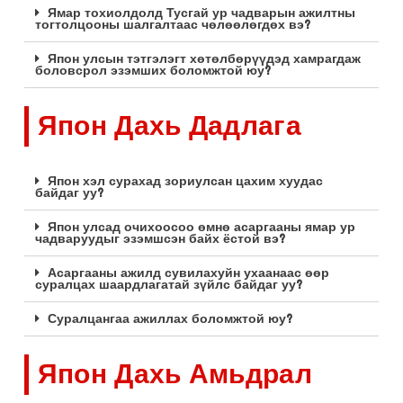
Ямар тохиолдолд Тусгай ур чадварын ажилтны
тогтолцооны шалгалтаас чөлөөлөгдөх вэ?
Япон улсын тэтгэлэгт хөтөлбөрүүдэд хамрагдаж
боловсрол эзэмших боломжтой юу?
Япон Дахь Дадлага
Япон хэл сурахад зориулсан цахим хуудас
байдаг уу?
Япон улсад очихоосоо өмнө асаргааны ямар ур
чадваруудыг эзэмшсэн байх ёстой вэ?
Асаргааны ажилд сувилахуйн ухаанаас өөр
суралцах шаардлагатай зүйлс байдаг уу?
Суралцангаа ажиллах боломжтой юу?
Япон Дахь Амьдрал