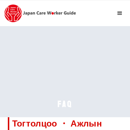
F
T
L
E
a
w
i
m
c
i
n
a
e
t
e
i
b
t
l
o
e
o
r
k
FAQ
Тогтолцоо ・ Ажлын