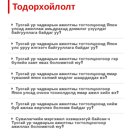
Тодорхойлолт
Тусгай ур чадварын ажилтны тогтолцоонд Япон
улсад ажиллаж амьдрахад дэмжлэг үзүүлдэг
байгууллага байдаг уу?
Тусгай ур чадварын ажилтны тогтолцоонд Япон
улс уруу илгээгч байгууллага байдаг уу?
Тусгай ур чадварын ажилтны тогтолцоогоор гэр
бүлийн хамт явах боломжтой юу?
Тусгай ур чадварын ажилтны тогтолцоонд ямар
түвшний япон хэлний мэдлэг шаардагдах вэ?
Тусгай ур чадварын ажилтны тогтолцоогоор
Япон улсад очсон тохиолдолд ямар ажил хийх вэ?
Тусгай ур чадварын ажилтны тогтолцоонд хийж
буй ажлаа өөрчлөх боломж байдаг уу?
Сувилагчийн мэргэжил эзэмшээгүй байсан ч
Тусгай ур чадварын ажилтны тогтолцоогоор
ажиллах боломжтой юу?