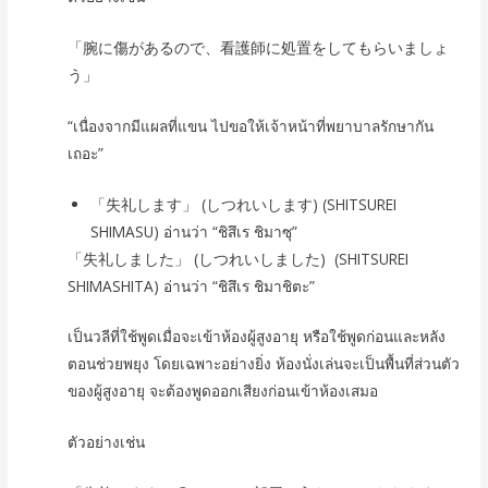
「腕に傷があるので、看護師に処置をしてもらいましょ
う」
“เนื่องจากมีแผลที่แขน ไปขอให้เจ้าหน้าที่พยาบาลรักษากัน
เถอะ”
「失礼します」 (しつれいします) (SHITSUREI
SHIMASU) อ่านว่า “ชิสึเร ชิมาซุ”
「失礼しました」 (しつれいしました) (SHITSUREI
SHIMASHITA) อ่านว่า “ชิสึเร ชิมาชิตะ”
เป็นวลีที่ใช้พูดเมื่อจะเข้าห้องผู้สูงอายุ หรือใช้พูดก่อนและหลัง
ตอนช่วยพยุง โดยเฉพาะอย่างยิ่ง ห้องนั่งเล่นจะเป็นพื้นที่ส่วนตัว
ของผู้สูงอายุ จะต้องพูดออกเสียงก่อนเข้าห้องเสมอ
ตัวอย่างเช่น