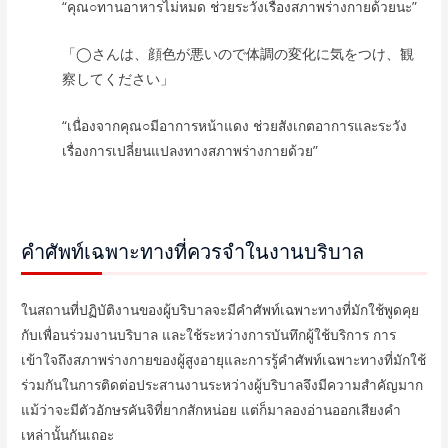
“คุณ○ทานอาหารไม่หมด ช่วยระวังเรื่องสภาพร่างกายด้วยนะ”
「◯さんは、顔色が悪いので体調の変化に気をつけ、観
察してください」
“เนื่องจากคุณ○มีอาการหน้าแดง ช่วยสังเกตอาการและระวัง
เรื่องการเปลี่ยนแปลงทางสภาพร่างกายด้วย”
คำศัพท์เฉพาะทางที่ควรจำในงานบริบาล
ในสถานที่ปฏิบัติงานของผู้บริบาลจะมีคำศัพท์เฉพาะทางที่มักใช้พูดคุย
กับเพื่อนร่วมงานบริบาล และใช้ระหว่างการบันทึกผู้ใช้บริการ การ
เข้าใจถึงสภาพร่างกายของผู้สูงอายุและการรู้คำศัพท์เฉพาะทางที่มักใช้
ร่วมกันในการติดต่อประสานงานระหว่างผู้บริบาลจึงมีความสำคัญมาก
แม้ว่าจะมีตัวอักษรคันจิที่ยากสักหน่อย แต่ก็มาลองอ่านออกเสียงคำ
เหล่านั้นกันเถอะ