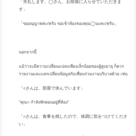
「失礼します。◯さん、お部屋に入らせていただきま
す」
「ขออนุญาตค่ะ/ครับ ขอเข้าห้องของคุณ◯นะคะ/ครับ」
นอกจากนี้
แม้ว่าจะมีความเปลี่ยนแปลงเพียงเล็กน้อยของผู้สูงอายุ ก็ควร
รายงานและแลกเปลี่ยนข้อมูลกับเพื่อนร่วมงานบริบาลด้วย เช่น
「○さんは、部屋で休んでいます」
“คุณ○ กำลังพักผ่อนอยู่ที่ห้อง”
「○さんは、食事を残したので、体調に気をつけてくださ
い」