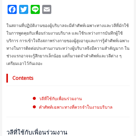
F
T
L
E
a
w
i
m
ในสถานที่ปฏิบัติงานของผู้บริบาลจะมีคำศัพท์เฉพาะทางและวลีที่มักใช้
c
i
n
a
ในการพูดคุยกับเพื่อนร่วมงานบริบาล และใช้ระหว่างการบันทึกผู้ใช้
e
t
e
i
บริการ การเข้าใจถึงสภาพร่างกายของผู้สูงอายุและการรู้คำศัพท์เฉพาะ
b
t
l
ทางในการติดต่อประสานงานระหว่างผู้บริบาลจึงมีความสำคัญมาก ใน
o
e
ช่วงแรกอาจจะรู้สึกยากเล็กน้อย แต่ก็มาจดจำคำศัพท์และวลีต่าง ๆ
เตรียมเอาไว้กันเถอะ
o
r
k
Contents
วลีที่ใช้กับเพื่อนร่วมงาน
คำศัพท์เฉพาะทางที่ควรจำในงานบริบาล
วลีที่ใช้กับเพื่อนร่วมงาน