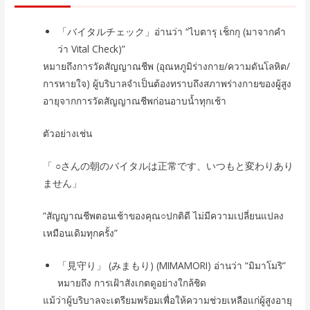
「バイタルチェック」อ่านว่า “ไบตารุ เช็กกุ (มาจากคำ
ว่า Vital Check)”
หมายถึงการวัดสัญญาณชีพ (อุณหภูมิร่างกาย/ความดันโลหิต/
การหายใจ) ผู้บริบาลจำเป็นต้องทราบถึงสภาพร่างกายของผู้สูง
อายุจากการวัดสัญญาณชีพก่อนอาบน้ำทุกเช้า
ตัวอย่างเช่น
「 ○さんの朝のバイタルは正常です、いつもと変わりあり
ません」
“สัญญาณชีพตอนเช้าของคุณ○ปกติดี ไม่มีความเปลี่ยนแปลง
เหมือนเดิมทุกครั้ง”
「見守り」 (みまもり) (MIMAMORI) อ่านว่า “มิมาโมริ”
หมายถึง การเฝ้าสังเกตดูอย่างใกล้ชิด
แม้ว่าผู้บริบาลจะเตรียมพร้อมเพื่อให้ความช่วยเหลือแก่ผู้สูงอายุ