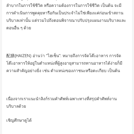
ลำบากในการใช้ชีวิต หรือความต้องการในการใช้ชีวิต เป็นต้น จะมี
การดำเนินการพูดคุยหารือกันเป็นประจำไม่ใช่เพียงแค่ก่อนเข้าสถาน
บริบาลเท่านั้น แต่รวมไปถึงตอนพิจารณาปรับปรุงแผนงานบริบาลและ
ตอนอื่น ๆ ด้วย
配膳(HAIZEN) อ่านว่า “ไฮเซ็น”: หมายถึงการจัดโต๊ะอาหาร การจัด
โต๊ะอาหารให้อยู่ในตำแหน่งที่ผู้สูงอายุสามารถทานอาหารได้ง่ายก็มี
ความสำคัญอย่างยิ่ง เช่น ตำแหน่งของภาชนะหรือตะเกียบ เป็นต้น
เนื่องจากเราแนะนำลิงก์รวมคำศัพท์เฉพาะทางที่สรุปคำศัพท์งาน
บริบาลด้วย
เชิญศึกษาดูได้