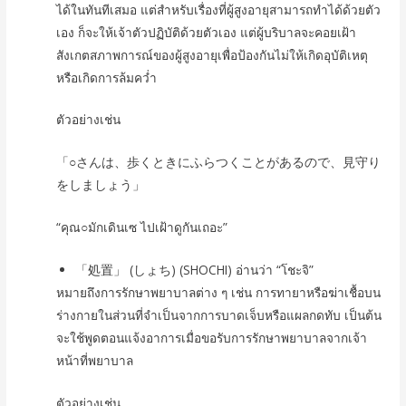
ได้ในทันทีเสมอ แต่สำหรับเรื่องที่ผู้สูงอายุสามารถทำได้ด้วยตัว
เอง ก็จะให้เจ้าตัวปฏิบัติด้วยตัวเอง แต่ผู้บริบาลจะคอยเฝ้า
สังเกตสภาพการณ์ของผู้สูงอายุเพื่อป้องกันไม่ให้เกิดอุบัติเหตุ
หรือเกิดการล้มคว่ำ
ตัวอย่างเช่น
「○さんは、歩くときにふらつくことがあるので、見守り
をしましょう」
“คุณ○มักเดินเซ ไปเฝ้าดูกันเถอะ”
「処置」 (しょち) (SHOCHI) อ่านว่า “โชะจิ”
หมายถึงการรักษาพยาบาลต่าง ๆ เช่น การทายาหรือฆ่าเชื้อบน
ร่างกายในส่วนที่จำเป็นจากการบาดเจ็บหรือแผลกดทับ เป็นต้น
จะใช้พูดตอนแจ้งอาการเมื่อขอรับการรักษาพยาบาลจากเจ้า
หน้าที่พยาบาล
ตัวอย่างเช่น