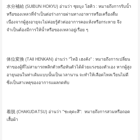
水分補給 (SUIBUN HOKYU) อ่านว่า ซุยบุง โฮคิว : หมายถึงการรับน้ำ
หรือของเหลวที่จำเป็นต่อร่างกายผ่านทางอาหารหรือเครื่องดื่ม
เนื่องจากผู้สูงอายุจะไม่ค่อยรู้ตัวต่ออาการคอแห้งหรือกระหาย จึง
จำเป็นต้องมีการให้น้ำหรือของเหลวอยู่เรื่อย ๆ
体位変換 (TAII HENKAN) อ่านว่า “ไทอิ เฮงคัง” : หมายถึงการเปลี่ยน
ท่าของผู้ที่ไม่สามารถพลิกตัวหรือหันตัวได้ด้วยแรงของตัวเอง หากผู้สูง
อายุนอนในท่าเดิมแบบนั้นเป็นเวลานาน จะทำให้เลือดไหลเวียนไม่ดี
ซึ่งเป็นสาเหตุของอาการแผลกดทับ
着脱 (CHAKUDATSU) อ่านว่า “ชะคุดะสึ”: หมายถึงการสวมหรือถอด
เสื้อผ้า