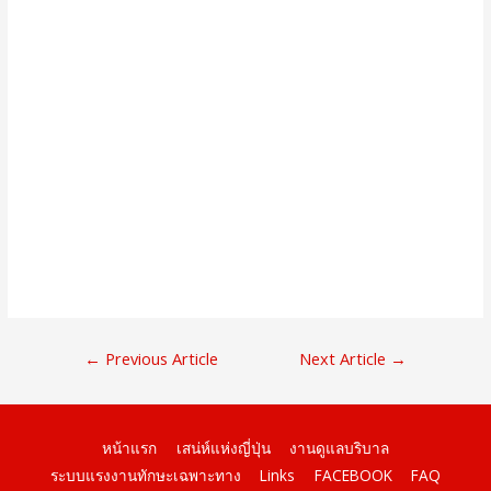
แนะแนว
←
Previous Article
Next Article
→
เรื่อง
หน้าแรก
เสน่ห์แห่งญี่ปุ่น
งานดูแลบริบาล
ระบบแรงงานทักษะเฉพาะทาง
Links
FACEBOOK
FAQ