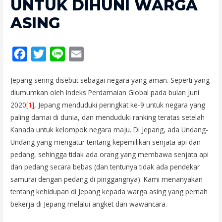
UNTUK DIHUNI WARGA
ASING
F
T
L
E
a
w
i
m
Jepang sering disebut sebagai negara yang aman. Seperti yang
c
i
n
a
diumumkan oleh Indeks Perdamaian Global pada bulan Juni
e
t
e
i
2020
[1]
, Jepang menduduki peringkat ke-9 untuk negara yang
b
t
l
paling damai di dunia, dan menduduki ranking teratas setelah
o
e
Kanada untuk kelompok negara maju. Di Jepang, ada Undang-
Undang yang mengatur tentang kepemilikan senjata api dan
o
r
pedang, sehingga tidak ada orang yang membawa senjata api
k
dan pedang secara bebas (dan tentunya tidak ada pendekar
samurai dengan pedang di pinggangnya). Kami menanyakan
tentang kehidupan di Jepang kepada warga asing yang pernah
bekerja di Jepang melalui angket dan wawancara.