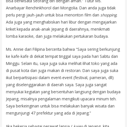
bisa berwisata seorang diri dengan aman.” Tutur Ms.
Anarbayar Renchinkhorol dari Mongolia. Dan anda juga tidak
perlu pergi jauh-jauh untuk bisa menonton film dan
shopping
.
Ada juga yang menghabiskan hari libur dengan mengajarkan
kriket kepada anak-anak Jepang di daerahnya, menikmati
lomba karaoke, dan juga melakukan pertukaran budaya.
Ms. Annie dari Filipina bercerita bahwa “Saya sering berkunjung
ke kafe-kafe di dekat tempat tinggal saya pada hari Sabtu dan
Minggu. Selain itu, saya juga suka melihat-lihat toko yang ada
di pusat kota dan juga makan di restoran. Dan saya juga suka
ikut berpartisipasi dalam event-event (festival, pameran, dll)
yang diselenggarakan di daerah saya. Saya juga sangat
menyukai kegiatan yang bersentuhan langsung dengan budaya
Jepang, misalnya pengalaman mengikuti upacara minum teh.
Saya berkeinginan untuk bisa melakukan banyak wisata dan
mengunjungi 47 prefektur yang ada di Jepang.”
Jika bekerja sebagai perawat lansia /
kaigo
di Jepang, kita