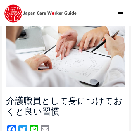
メ
イ
ン
メ
ニ
ュ
ー
介護職員として身につけてお
くと良い習慣
F
T
L
E