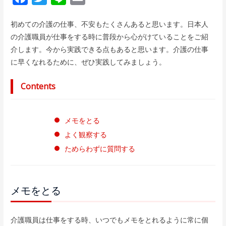
a
w
i
m
初めての介護の仕事、不安もたくさんあると思います。日本人
c
i
n
a
の介護職員が仕事をする時に普段から心がけていることをご紹
e
t
e
i
介します。今から実践できる点もあると思います。介護の仕事
b
t
l
に早くなれるために、ぜひ実践してみましょう。
o
e
Contents
o
r
k
メモをとる
よく観察する
ためらわずに質問する
メモをとる
介護職員は仕事をする時、いつでもメモをとれるように常に個