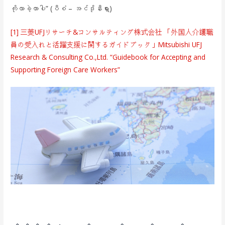
ကိုလာခဲ့တာပါ” (ပီစံ – အင်ဒိုနီးရှား)
[1] 三菱UFJリサーチ&コンサルティング株式会社 「外国人介護職
員の受入れと活躍支援に関するガイドブック」Mitsubishi UFJ
Research & Consulting Co.,Ltd. “Guidebook for Accepting and
Supporting Foreign Care Workers”