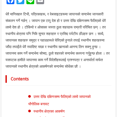
F
T
L
E
a
w
i
m
धेरै मानिसहरु टिभी, पत्रिकाहरू, र वेबसाइटहरूमा जापानको सन्दर्भमा जानकारी
c
i
n
a
संकलन गर्ने गर्छन् । जापान एक टापु देश हो र उत्तर देखि दक्षिणसम्म फैलिएको धेरै
e
t
e
i
लामो देश हो । टोकियो र ओसाका जस्ता ठूला शहरहरू राम्ररी परिचित छन् । तर
b
t
l
स्थानीय क्षेत्रमा पनि निकै सुन्दर शहरहरु र प्रसिद्द पर्यटीय ठाँउहरु छन । साथै,
o
e
जापानका शहरहरु समुद्र र पहाडहरूले घेरिएको हुनाले तपाई स्थानीय शहरहरुमा
जाँदा तपाईंले धेरै स्वादिष्ट माछा र स्थानीय खानाको आनन्द लिन सक्नु हुन्छ ।
o
r
जापानमा काम गर्ने सन्दर्भमा सोच्दा, ठूलो शहरको सन्दर्भमा कल्पना गर्नुहुन्छ होला । तर
k
यसपटक हामीले जापानमा काम गर्ने विदेशीहरूलाई प्रश्नपत्र र अन्तर्वार्ता मार्फत
जापानको स्थानीय क्षेत्रको आकर्षणको सन्दर्भमा सोधेंका छौ ।
Contents
उत्तर देखि दक्षिणसम्म फैलिएको लामो जापानको
भौगोलिक बनावट
स्थानीय क्षेत्रका आकर्षण