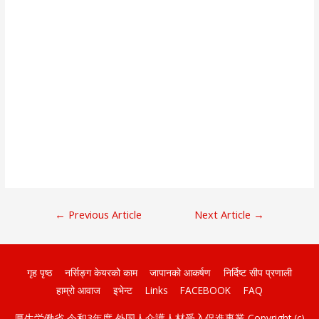
लेखकाे
←
Previous Article
Next Article
→
नेभिगेशन
गृह पृष्ठ
नर्सिङ्ग केयरको काम
जापानको आकर्षण
निर्दिष्ट सीप प्रणाली
हाम्रो आवाज
इभेन्ट
Links
FACEBOOK
FAQ
厚生労働省 令和3年度 外国人介護人材受入促進事業 Copyright (c)