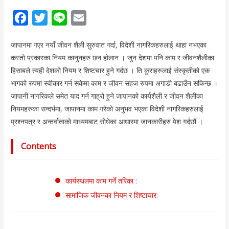
F
T
L
E
a
w
i
m
जापानमा गएर नयाँ जीवन शैली सुरुवात गर्दा, विदेशी नागरिकहरुलाई थाहा नभएका
c
i
n
a
कस्तो प्रकारका नियम कानुनहरु छन होलान । जुन देशमा पनि काम र जीवनशैलीका
e
t
e
i
हिसाबले त्यही देशको नियम र शिष्टचार हुने गर्दछ । ति कुराहरुलाई संस्कृतीको एक
b
t
l
भागको रुपमा स्वीकार गर्न सकेमा काम र जीवन सहज रुपमा अगाडी बढाउँन सकिन्छ ।
o
e
जापानी नागरिकले समेत याद गर्न गाह्रो हुने जापानको कार्यशैली र जीवन शैलीका
नियमहरुका सन्दर्भमा, जापानमा काम गरेको अनुभव भएका विदेशी नागरिकहरुलाई
o
r
प्रश्नपत्र र अन्तर्वाताको माध्यमबाट सोधेका आधारमा जानकारीहरु पेश गर्दछौं ।
k
Contents
कार्यस्थलमा काम गर्ने तरिका :
सामाजिक जीवनका नियम र शिष्टाचार: