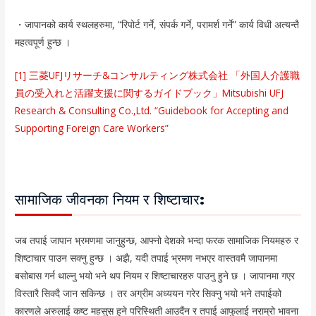
・जापानको कार्य स्थलहरुमा, “रिपोर्ट गर्ने, संपर्क गर्ने, परामर्श गर्ने” कार्य विधी अत्यन्तै
महत्वपूर्ण हुन्छ ।
[1] 三菱UFJリサーチ&コンサルティング株式会社 「外国人介護職
員の受入れと活躍支援に関するガイドブック」Mitsubishi UFJ
Research & Consulting Co.,Ltd. “Guidebook for Accepting and
Supporting Foreign Care Workers”
सामाजिक जीवनका नियम र शिष्टाचार:
जब तपाई जापान भ्रमणमा जानुहुन्छ, आफ्नो देशको भन्दा फरक सामाजिक नियमहरु र
शिष्टाचार पाउन सक्नु हुन्छ । अझै, यदी तपाई भ्रमण नभएर वास्तवमै जापानमा
बसोबास गर्न थाल्नु भयो भने थप नियम र शिष्टाचारहरु पाउनु हुने छ । जापानमा गएर
विस्तारै सिक्दै जान सकिन्छ । तर अग्रीम अध्ययन गरेर सिक्नु भयो भने तपाईको
कारणले अरुलाई कष्ट महसुस हुने परिस्थिती आउदैंन र तपाई आफुलाई नराम्रो भावना