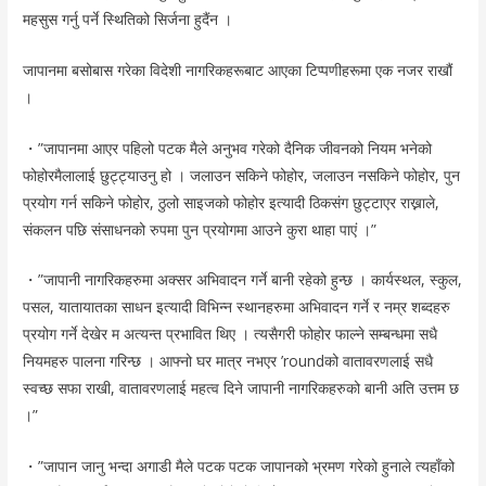
महसुस गर्नु पर्ने स्थितिको सिर्जना हुदैंन ।
जापानमा बसोबास गरेका विदेशी नागरिकहरूबाट आएका टिप्पणीहरूमा एक नजर राखौं
।
・”जापानमा आएर पहिलो पटक मैले अनुभव गरेको दैनिक जीवनको नियम भनेको
फोहोरमैलालाई छुट्ट्याउनु हो । जलाउन सकिने फोहोर, जलाउन नसकिने फोहोर, पुन
प्रयोग गर्न सकिने फोहोर, ठुलो साइजको फोहोर इत्यादी ठिकसंग छुट्टाएर राख्नाले,
संकलन पछि संसाधनको रुपमा पुन प्रयोगमा आउने कुरा थाहा पाएं ।”
・”जापानी नागरिकहरुमा अक्सर अभिवादन गर्ने बानी रहेको हुन्छ । कार्यस्थल, स्कुल,
पसल, यातायातका साधन इत्यादी विभिन्न स्थानहरुमा अभिवादन गर्ने र नम्र शब्दहरु
प्रयोग गर्ने देखेर म अत्यन्त प्रभावित थिए । त्यसैगरी फोहोर फाल्ने सम्बन्धमा सधै
नियमहरु पालना गरिन्छ । आफ्नो घर मात्र नभएर ’roundको वातावरणलाई सधै
स्वच्छ सफा राखी, वातावरणलाई महत्व दिने जापानी नागरिकहरुको बानी अति उत्तम छ
।”
・”जापान जानु भन्दा अगाडी मैले पटक पटक जापानको भ्रमण गरेको हुनाले त्यहाँको