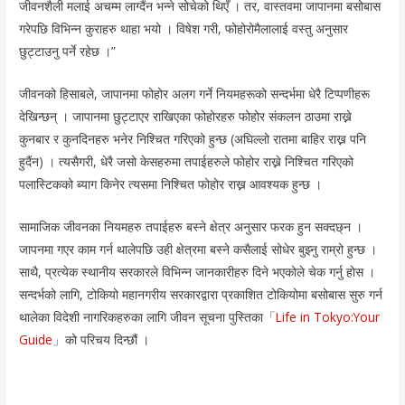
जीवनशैली मलाई अचम्म लाग्दैंन भन्ने सोचेको थिएँ । तर, वास्तवमा जापानमा बसोबास
गरेपछि विभिन्न कुराहरु थाहा भयो । विषेश गरी, फोहोरोमैलालाई वस्तु अनुसार
छुट्टाउनु पर्ने रहेछ ।”
जीवनको हिसाबले, जापानमा फोहोर अलग गर्ने नियमहरूको सन्दर्भमा धेरै टिप्पणीहरू
देखिन्छन् । जापानमा छुट्टाएर राखिएका फोहोरहरु फोहोर संकलन ठाउमा राख्ने
कुनबार र कुनदिनहरु भनेर निश्चित गरिएको हुन्छ (अघिल्लो रातमा बाहिर राख्न पनि
हुदैंन) । त्यसैगरी, धेरै जसो केसहरुमा तपाईहरुले फोहोर राख्ने निश्चित गरिएको
पलास्टिकको ब्याग किनेर त्यसमा निश्चित फोहोर राख्न आवश्यक हुन्छ ।
सामाजिक जीवनका नियमहरु तपाईहरु बस्ने क्षेत्र अनुसार फरक हुन सक्दछ्न ।
जापनमा गएर काम गर्न थालेपछि उही क्षेत्रमा बस्ने कसैलाई सोधेर बुझ्नु राम्रो हुन्छ ।
साथै, प्रत्येक स्थानीय सरकारले विभिन्न जानकारीहरु दिने भएकोले चेक गर्नु होस ।
सन्दर्भको लागि, टोकियो महानगरीय सरकारद्वारा प्रकाशित टोकियोमा बसोबास सुरु गर्न
थालेका विदेशी नागरिकहरुका लागि जीवन सूचना पुस्तिका「
Life in Tokyo:Your
Guide
」को परिचय दिन्छौं ।