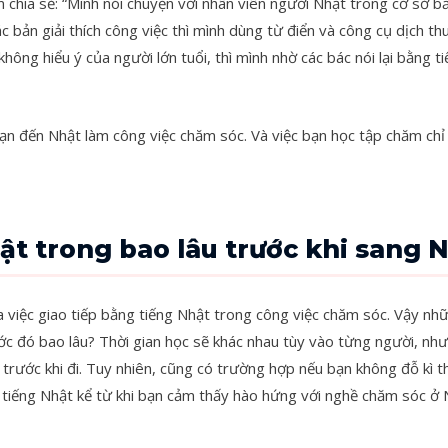
chia sẻ: “Mình nói chuyện với nhân viên người Nhật trong cơ sở b
ác bản giải thích công việc thì mình dùng từ điển và công cụ dịch t
không hiểu ý của người lớn tuổi, thì mình nhờ các bác nói lại bằng 
ạn đến Nhật làm công việc chăm sóc. Và việc bạn học tập chăm chỉ tr
ật trong bao lâu trước khi sang 
 việc giao tiếp bằng tiếng Nhật trong công việc chăm sóc. Vậy nh
ước đó bao lâu? Thời gian học sẽ khác nhau tùy vào từng người, n
trước khi đi. Tuy nhiên, cũng có trường hợp nếu bạn không đỗ kì th
i tiếng Nhật kể từ khi bạn cảm thấy hào hứng với nghề chăm sóc ở