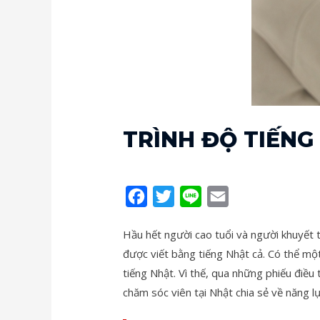
TRÌNH ĐỘ TIẾNG
F
T
L
E
a
w
i
m
Hầu hết người cao tuổi và người khuyết t
c
i
n
a
được viết bằng tiếng Nhật cả. Có thể một
e
t
e
i
tiếng Nhật. Vì thế, qua những phiếu điều
b
t
l
chăm sóc viên tại Nhật chia sẻ về năng lự
o
e