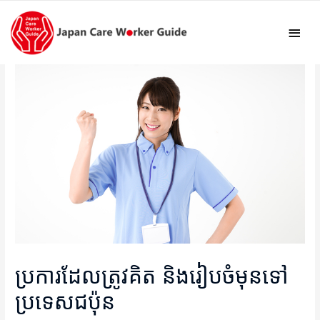
Mai
Men
ប្រការដែលត្រូវគិត និងរៀបចំមុនទៅ
ប្រទេសជប៉ុន