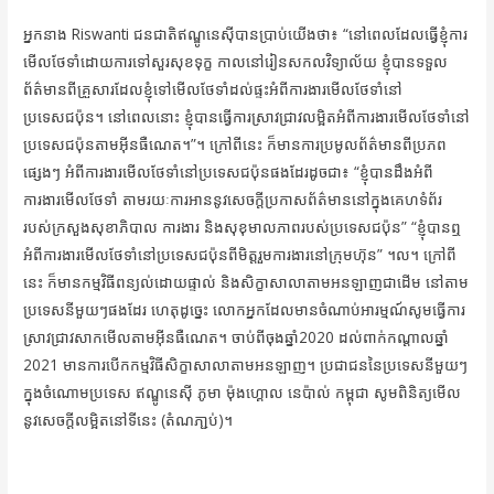
អ្នកនាង Riswanti ជនជាតិឥណ្ឌូនេស៊ីបានប្រាប់យើងថា៖ “នៅពេលដែលធ្វើខ្ញុំការ
មើលថែទាំដោយការទៅសួរសុខទុក្ខ កាលនៅរៀនសកលវិទ្យាល័យ ខ្ញុំបានទទួល
ព័ត៌មានពីគ្រួសារដែលខ្ញុំទៅមើលថែទាំដល់ផ្ទះអំពីការងារមើលថែទាំនៅ
ប្រទេសជប៉ុន។ នៅពេលនោះ ខ្ញុំបានធ្វើការស្រាវជ្រាវលម្អិតអំពីការងារមើលថែទាំនៅ
ប្រទេសជប៉ុនតាមអ៊ីនធឺណេត។”។ ក្រៅពីនេះ ក៏មានការប្រមូលព័ត៌មានពីប្រភព
ផ្សេងៗ អំពីការងារមើលថែទាំនៅប្រទេសជប៉ុនផងដែរដូចជា៖ “ខ្ញុំបានដឹងអំពី
ការងារមើលថែទាំ តាមរយៈការអាននូវសេចក្ដីប្រកាសព័ត៌មាននៅក្នុងគេហទំព័រ
របស់ក្រសួងសុខាភិបាល ការងារ និងសុខុមាលភាពរបស់ប្រទេសជប៉ុន” “ខ្ញុំបានឮ
អំពីការងារមើលថែទាំនៅប្រទេសជប៉ុនពីមិត្តរួមការងារនៅក្រុមហ៊ុន” ។ល។ ក្រៅពី
នេះ ក៏មានកម្មវិធីពន្យល់ដោយផ្ទាល់ និងសិក្ខាសាលាតាមអនឡាញជាដើម នៅតាម
ប្រទេសនីមួយៗផងដែរ ហេតុដូច្នេះ លោកអ្នកដែលមានចំណាប់អារម្មណ៍សូមធ្វើការ
ស្រាវជ្រាវសាកមើលតាមអ៊ីនធឺណេត។ ចាប់ពីចុងឆ្នាំ2020 ដល់ពាក់កណ្ដាលឆ្នាំ
2021 មានការបើកកម្មវិធីសិក្ខាសាលាតាមអនឡាញ។ ប្រជាជននៃប្រទេសនីមួយៗ
ក្នុងចំណោមប្រទេស ឥណ្ឌូនេស៊ី ភូមា ម៉ុងហ្គោល នេប៉ាល់ កម្ពុជា សូមពិនិត្យមើល
នូវសេចក្ដីលម្អិតនៅទីនេះ (តំណភា្ជប់)។