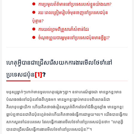
ការប្រមូលព័ត៌មាននៅប្រទេសរបស់ខ្លួនយ៉ាងណា?
រយៈពេលត្រៀមរៀបចំមុនចេញទៅប្រទេសជប៉ុន
ប៉ុន្មាន?
ការយល់ព្រមពីគ្រួសារក៏សំខាន់ដែរ
ចំណុចព្រួយបារម្ភមុនទៅប្រទេសជប៉ុនមានអ្វីខ្លះ?
ហេតុអ្វីបានជាជ្រើសរើសយកការងារមើលថែទាំនៅ
ប្រទេសជប៉ុន
[1]
?
មនុស្សម្នាក់ៗហាក់មានមូលហេតុផ្សេងៗគ្នា។ ឧទាហរណ៍ដូចជា មានអ្នកខ្លះមាន
បំណងចង់ទៅជប៉ុនតាំងពីក្មេងមក មានអ្នកខ្លះធ្លាប់មានបទពិសោធន៍ជា
គិលានុបដ្ឋាយិកា ហើយគិតថាចង់រៀនសូត្រអំពីការថែទាំជំងឺភ្លេចភ្លាំង មានអ្នកខ្លះ
ធ្លាប់ឮថាជនជាតិជប៉ុនហ្មត់ចត់ហើយគិតថាចង់ធ្វើការជាមួយ។ល។ យើងបានធ្វើការ
សាកសួរទៅជនបរទេស ដែលធ្វើការងារមើលថែទាំនៅប្រទេសជប៉ុនថា៖ “ហេតុអ្វី
បានជាជ្រើសរើសធ្វើការងារមើលថែទាំនៅប្រទេសជប៉ុន?”។