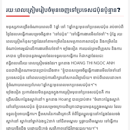
រយៈពេលត្រៀមរៀបចំមុនចេញទៅប្រទេសជប៉ុនប៉ុន្មាន?
មនុស្សភាគច្រើនចំណាយពេលពី 1ឆ្នាំ ទៅ 1ឆ្នាំកន្លះមុនទៅប្រទេសជប៉ុន រាប់ចាប់ពី
ថ្ងៃដែលគេធ្វើការសម្រេចចិត្តថា៖ ”ទៅជប៉ុន” ”ទៅធ្វើការងារមើលថែទាំ”។ ប៉ុន្តែ រយៈ
ពេលត្រៀមក៏ខុសៗគ្នាដែរទៅតាមកម្រិតនៃសមត្ថភាពភាសាជប៉ុន និងកម្រិតនៃ
ចំណាប់អារម្មណ៍លើការងារមើលថែទាំ។ ម្យ៉ាងទៀត ការយល់ព្រមពីគ្រួសារ និងការ
រកបាន ឬមិនបាននូវមណ្ឌលដែលទទួលយកធ្វើការ ក៏ជាកត្តាដែលជះ
ឥទ្ធិពលលើរយៈពេលត្រៀមផងដែរ។ អ្នកនាង HOANG THI NGOC ANH
ជនជាតិវៀតណាមបានប្រាប់យើងថា៖ ”ខ្ញុំបានសម្រេចចិត្តធ្វើការងារមើលថែទាំនៅ
ប្រទេសជប៉ុន នៅពេលបញ្ចប់ការសិក្សានៅសកលវិទ្យាល័យ។ ចាប់ពីពេលនោះមក
ខ្ញុំចំណាយពេលប្រហែល1ឆ្នាំកន្លះមុនពេលមកប្រទេសជប៉ុន។”។
ម្យ៉ាងទៀត ប្រការដែលមិនគួរភ្លេចក្នុងការត្រៀមមុនទៅប្រទេសជប៉ុនគឺ ការ
ជ្រើសរើសកន្លែងស្នាក់នៅ។ អ្នកនាង Hoang បានប្រាប់ថា៖ ”ចំពោះកន្លែងស្នាក់
នៅនៅប្រទេសជប៉ុន ខ្ញុំបានសម្រេចក្រោយពិគ្រោះជាមួយមនុស្សក្នុងមណ្ឌល ដែល
ទទួលខ្ញុំអោយធ្វើការ។ ខ្លឹមសារនៃការពិគ្រោះគឺ អំពីថ្លៃឈ្នួលផ្ទះនៅកន្លែងដែលចង់
ស្នាក់នៅ ស្នាក់នៅម្នាក់ឯងឬ2នាក់ នៅជិតមណ្ឌល ឬឆ្ងាយពីមណ្ឌល ទៅធ្វើការ
ដោយថ្មើរជើង ឬដោយជិះកង់ សុវត្ថិភាពនៅជុំវិញផ្ទះជួល។ល។”។