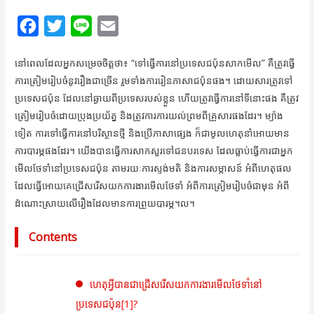
F
T
L
E
a
w
i
m
នៅពេលដែលអ្នកសម្រេចចិត្តថា៖ “ទៅធ្វើការនៅប្រទេសជប៉ុនសាកមើល” គឺត្រូវធ្វើ
c
i
n
a
ការត្រៀមរៀបចំនូវរឿងជាច្រើន រួមទាំងការរៀនភាសាជប៉ុនផង។ ដោយសារត្រូវទៅ
e
t
e
i
ប្រទេសជប៉ុន ដែលនៅឆ្ងាយពីប្រទេសរបស់ខ្លួន ហើយត្រូវធ្វើការនៅទីនោះផង គឺត្រូវ
b
t
l
ត្រៀមរៀបចំដោយប្រុងប្រយ័ត្ន និងត្រូវការការយល់ព្រមពីគ្រួសារផងដែរ។ ម្យ៉ាង
o
e
ទៀត ការទៅធ្វើការនៅបរិស្ថានថ្មី និងប្រើភាសាផ្សេង ក៏ជាមូលហេតុនាំអោយមាន
ការបារម្ភផងដែរ។ យើងបានធ្វើការសាកសួរទៅជនបរទេស ដែលធ្លាប់ធ្វើការជាអ្នក
o
r
មើលថែទាំនៅប្រទេសជប៉ុន តាមរយៈការស្ទង់មតិ និងការសម្ភាសន៍ អំពីហេតុផល
k
ដែលធ្វើអោយគេជ្រើសរើសយកការងារមើលថែទាំ អំពីការត្រៀមរៀបចំជាមុន អំពី
ដំណោះស្រាយលើរឿងដែលមានការព្រួយបារម្ភ។ល។
Contents
ហេតុអ្វីបានជាជ្រើសរើសយកការងារមើលថែទាំនៅ
ប្រទេសជប៉ុន
[1]
?