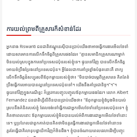
ការយល់ព្រមពីគ្រួសារក៏សំខាន់ដែរ
អ្នកនាង Riswanti ជនជាតិឥណ្ឌូនេស៊ីបានប្រាប់យើងថាអាចធ្វើការងារមើលថែទាំ
ដោយសារមានការលើកទឹកចិត្តពីគ្រួសារផងដែរ៖ “គ្មានសមាជិកគ្រួសារណាម្នាក់
មិនយល់ស្របក្នុងការទៅប្រទេសជប៉ុនរបស់ខ្ញុំទេ។ ផ្ទុយទៅវិញ បានលើកទឹកចិត្ត
អោយខំប្រឹងប្រែងនៅប្រទេសជប៉ុន។ អ្វីដែលជាការគាំទ្រខ្លាំងបំផុតនោះគឺ ពាក្យ
លើកទឹកចិត្តដ៏សប្បុរសពីឪពុកម្ដាយរបស់ខ្ញុំថា៖ ”មិនបាច់បារម្ភពីគ្រួសារទេ គិតតែខំ
ប្រឹងធ្វើការអោយបានល្អនៅប្រទេសជប៉ុនទៅ។ យើងនឹងគាំទ្រជានិច្ច។”។”។
ផ្ទុយទៅវិញក្នុងករណីខ្លះ ក៏ត្រូវការបញ្ចុះបញ្ចូលឪពុកម្ដាយផងដែរ។ លោក Albert
Fernandez ជនជាតិហ្វីលីពីនបានប្រាប់យើងថា៖ ”ឪពុកម្ដាយខ្ញុំដំបូងមិនយល់
ស្របនឹងគំនិតរបស់ខ្ញុំ ដែលចង់ទៅធ្វើការជាអ្នកមើលថែទាំនៅប្រទេសជប៉ុនទេ។ ខ្ញុំ
គិតថាពេលនោះ ឪពុកម្ដាយរបស់ខ្ញុំមិនបានយល់អំពីការងារជាអ្នកមើលថែទាំនោះ
ទេ។ ឬប្រហែលជាពួកគាត់បានគិតថាមិនគួរធ្វើការងារជាអ្នកមើលថែទាំនោះទេ
គួរតែធ្វើជាគិលានុបដ្ឋាយិកាវិញក៏មិនដឹង។ ខ្ញុំបានចំណាយពេលវេលាដើម្បីបញ្ចុះ